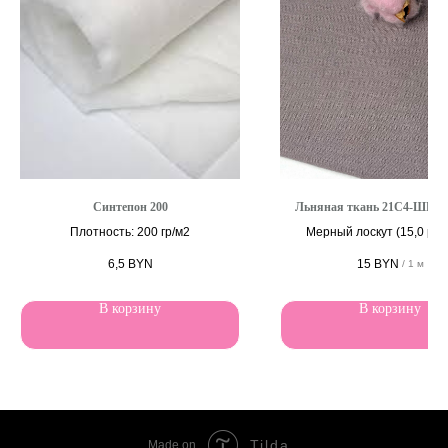
Синтепон 200
Льняная ткань 21С4-ШР+
Плотность: 200 гр/м2
Мерный лоскут (15,0 руб/
6,5
BYN
15
BYN
/
1 м
В корзину
В корзину
Tilda
Made on