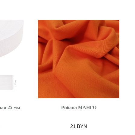
ая 25 мм
Рибана МАНГО
21
BYN
м