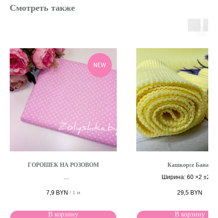
Смотреть также
NEW
ГОРОШЕК НА РОЗОВОМ
Кашкорсе Банан
Ширина: 60 ×2 ±2 с
Ширина 150 см
7,9
BYN
29,5
BYN
/
1 м
В корзину
В корзину