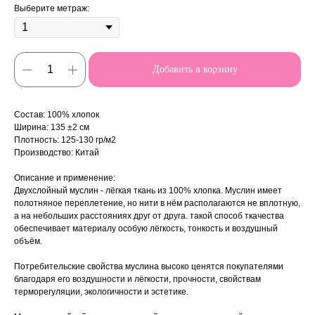
Выберите метраж:
Добавить в корзину
Состав: 100% хлопок
Ширина: 135 ±2 см
Плотность: 125-130 гр/м2
Производство: Китай
Описание и применение:
Двухслойный муслин - лёгкая ткань из 100% хлопка. Муслин имеет
полотняное переплетение, но нити в нём располагаются не вплотную,
а на небольших расстояниях друг от друга. такой способ ткачества
обеспечивает материалу особую лёгкость, тонкость и воздушный
объём.
Потребительские свойства муслина высоко ценятся покупателями
благодаря его воздушности и лёгкости, прочности, свойствам
терморегуляции, экологичности и эстетике.