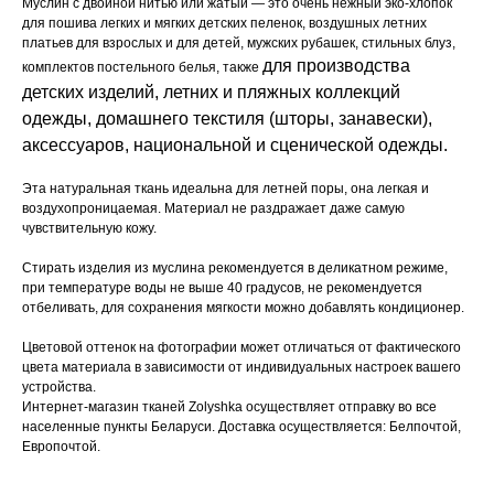
Муслин с двойной нитью или жатый — это очень нежный эко-хлопок
для пошива легких и мягких детских пеленок, воздушных летних
платьев для взрослых и для детей, мужских рубашек, стильных блуз,
для производства
комплектов постельного белья, также
детских изделий, летних и пляжных коллекций
одежды, домашнего текстиля (шторы, занавески),
аксессуаров, национальной и сценической одежды.
Эта натуральная ткань идеальна для летней поры, она легкая и
воздухопроницаемая. Материал не раздражает даже самую
чувствительную кожу.
Стирать изделия из муслина рекомендуется в деликатном режиме,
при температуре воды не выше 40 градусов, не рекомендуется
отбеливать, для сохранения мягкости можно добавлять кондиционер.
Цветовой оттенок на фотографии может отличаться от фактического
цвета материала в зависимости от индивидуальных настроек вашего
устройства.
Интернет-магазин тканей Zolyshka осуществляет отправку во все
населенные пункты Беларуси. Доставка осуществляется: Белпочтой,
Европочтой.