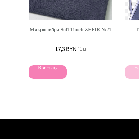
Микрофибра Soft Touch ZEFIR №21
Т
17,3
BYN
/
1 м
В корзину
Не