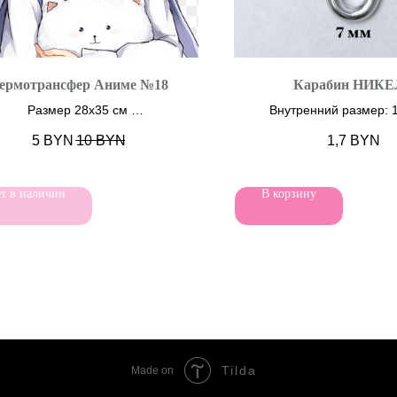
ермотрансфер Аниме №18
Карабин НИКЕ
Размер 28х35 см
Внутренний размер: 
5
BYN
10
BYN
1,7
BYN
т в наличии
В корзину
Tilda
Made on