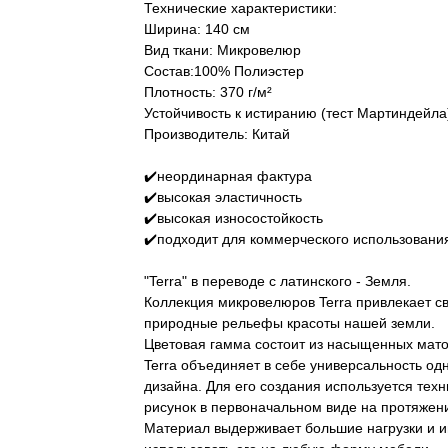
Технические характеристики:
Ширина: 140 см
Вид ткани: Микровелюр
Состав:100% Полиэстер
Плотность: 370 г/м²
Устойчивость к истиранию (тест Мартиндейла
Производитель: Китай
✔️неординарная фактура
✔️высокая эластичность
✔️высокая износостойкость
✔️подходит для коммерческого использовани
"Terra" в переводе с латинского - Земля.
Коллекция микровелюров Terra привлекает 
природные рельефы красоты нашей земли.
Цветовая гамма состоит из насыщенных матов
Terra объединяет в себе универсальность од
дизайна. Для его создания используется техн
рисунок в первоначальном виде на протяжени
Материал выдерживает большие нагрузки и и