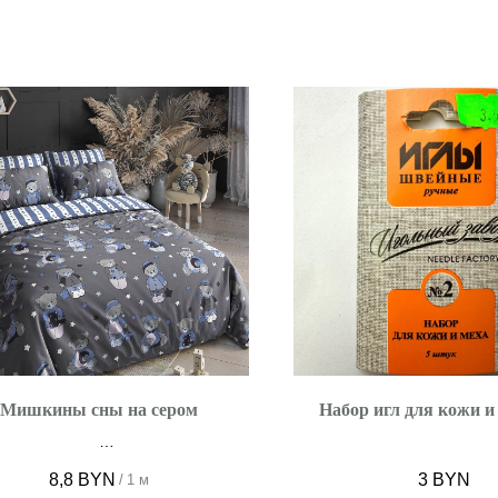
Мишкины сны на сером
Набор игл для кожи и
Ширина 150 см
8,8
BYN
3
BYN
/
1 м