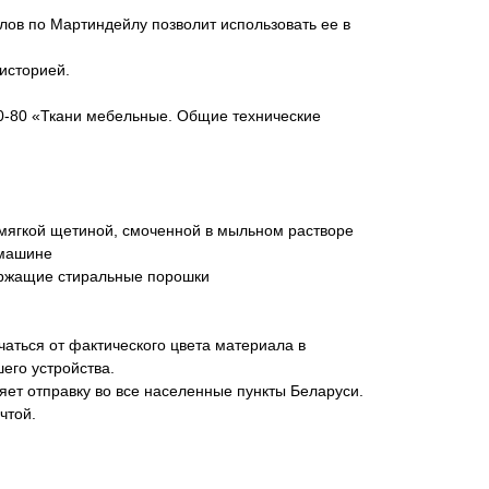
клов по Мартиндейлу позволит использовать ее в
 историей.
0-80 «Ткани мебельные. Общие технические
 мягкой щетиной, смоченной в мыльном растворе
 машине
ержащие стиральные порошки
аться от фактического цвета материала в
его устройства.
яет отправку во все населенные пункты Беларуси.
чтой.