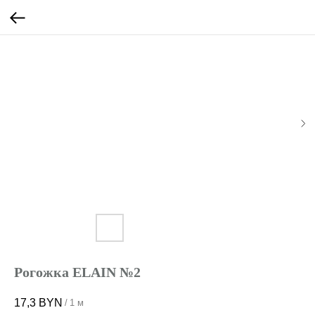
Рогожка ELAIN №2
17,3
BYN
/
1 м