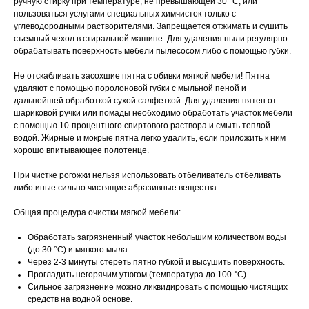
ручную стирку при температуре, не превышающей 30 °С, или
пользоваться услугами специальных химчисток только с
углеводородными растворителями. Запрещается отжимать и сушить
съемный чехол в стиральной машине. Для удаления пыли регулярно
обрабатывать поверхность мебели пылесосом либо с помощью губки.
Не отскабливать засохшие пятна с обивки мягкой мебели! Пятна
удаляют с помощью поролоновой губки с мыльной пеной и
дальнейшей обработкой сухой салфеткой. Для удаления пятен от
шариковой ручки или помады необходимо обработать участок мебели
с помощью 10-процентного спиртового раствора и смыть теплой
водой. Жирные и мокрые пятна легко удалить, если приложить к ним
хорошо впитывающее полотенце.
При чистке рогожки нельзя использовать отбеливатель отбеливать
либо иные сильно чистящие абразивные вещества.
Общая процедура очистки мягкой мебели:
Обработать загрязненный участок небольшим количеством воды
(до 30 °С) и мягкого мыла.
Через 2-3 минуты стереть пятно губкой и высушить поверхность.
Прогладить негорячим утюгом (температура до 100 °С).
Сильное загрязнение можно ликвидировать с помощью чистящих
средств на водной основе.