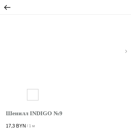
Шенилл INDIGO №9
17,3
BYN
/
1 м