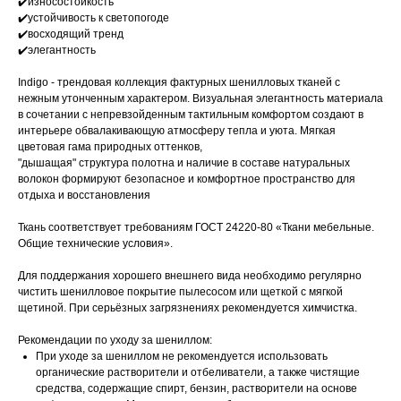
✔️износостойкость
✔️устойчивость к светопогоде
✔️восходящий тренд
✔️элегантность
Indigo - трендовая коллекция фактурных шенилловых тканей с
нежным утонченным характером. Визуальная элегантность материала
в сочетании с непревзойденным тактильным комфортом создают в
интерьере обвалакивающую атмосферу тепла и уюта. Мягкая
цветовая гама природных оттенков,
"дышащая" структура полотна и наличие в составе натуральных
волокон формируют безопасное и комфортное пространство для
отдыха и восстановления
Ткань соответствует требованиям ГОСТ 24220-80 «Ткани мебельные.
Общие технические условия».
Для поддержания хорошего внешнего вида необходимо регулярно
чистить шенилловое покрытие пылесосом или щеткой с мягкой
щетиной. При серьёзных загрязнениях рекомендуется химчистка.
Рекомендации по уходу за шениллом:
При уходе за шениллом не рекомендуется использовать
органические растворители и отбеливатели, а также чистящие
средства, содержащие спирт, бензин, растворители на основе