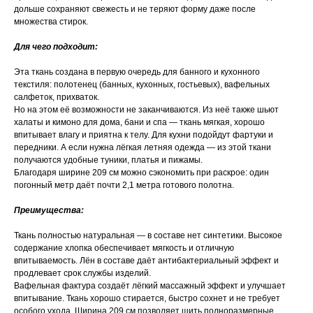
дольше сохраняют свежесть и не теряют форму даже после
множества стирок.
Для чего подходит:
Эта ткань создана в первую очередь для банного и кухонного
текстиля: полотенец (банных, кухонных, гостьевых), вафельных
салфеток, прихваток.
Но на этом её возможности не заканчиваются. Из неё также шьют
халаты и кимоно для дома, бани и спа — ткань мягкая, хорошо
впитывает влагу и приятна к телу. Для кухни подойдут фартуки и
передники. А если нужна лёгкая летняя одежда — из этой ткани
получаются удобные туники, платья и пижамы.
Благодаря ширине 209 см можно сэкономить при раскрое: один
погонный метр даёт почти 2,1 метра готового полотна.
Преимущества:
Ткань полностью натуральная — в составе нет синтетики. Высокое
содержание хлопка обеспечивает мягкость и отличную
впитываемость. Лён в составе даёт антибактериальный эффект и
продлевает срок службы изделий.
Вафельная фактура создаёт лёгкий массажный эффект и улучшает
впитывание. Ткань хорошо стирается, быстро сохнет и не требует
особого ухода. Ширина 209 см позволяет шить полноразмерные