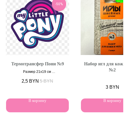
-50%
Термотрансфер Пони №9
Набор игл для кожи 
№2
Размер 21х19 см
2,5
BYN
5
BYN
3
BYN
В корзину
В корзину