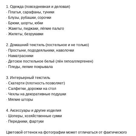
1. Одежда (повседневная и деловая)
· Платья, сарафаны, туники
· Блузы, рубашки, сорочки
· Брюки, шорты, юбки
· Жакеты, пиджаки, лёгкие пальто
· Жилеты, безрукавки
2. Домашний текстиль (постельное и не только)
· Простыни, пододеяльники, наволочки
· Наматрасники
· Детское постельное бельё (лён гипоаллергенен)
· Пледы, легкие покрывала
3. Интерьерный текстиль
· Скатерти (плотность позволяет)
· Салфетки, дорожки на стол
· Чехлы на декоративные подушки
· Мягкие шторы
4. Аксессуары и другие изделия
· Шоперы, хозяйственные сумки
· Передники, фартуки
Цветовой оттенок на фотографии может отличаться от фактического