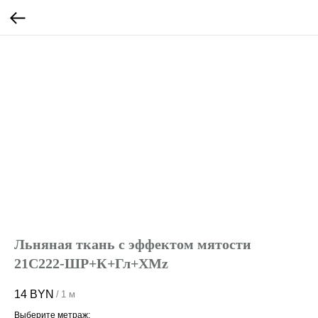
Льняная ткань с эффектом мятости
21С222-ШР+К+Гл+ХМz
14
BYN
/
1 м
Выберите метраж: