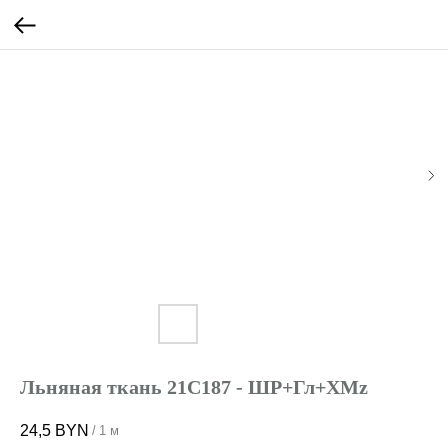
Льняная ткань 21C187 - ШР+Гл+ХМz
24,5
BYN
/
1 м