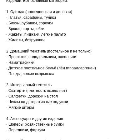
изделий. Вот основные категории:
1. Одежда (повседневная и деловая)
· Платья, сарафаны, туники
· Блузы, рубашки, сорочки
· Брюки, шорты, юбки
· Жакеты, пиджаки, лёгкие пальто
· Жилеты, безрукавки
2. Домашний текстиль (постельное и не только)
· Простыни, пододеяльники, наволочки
· Наматрасники
· Детское постельное бельё (лён гипоаллергенен)
· Пледы, легкие покрывала
3. Интерьерный текстиль
· Скатерти (плотность позволяет)
· Салфетки, дорожки на стол
· Чехлы на декоративные подушки
· Мягкие шторы
4. Аксессуары и другие изделия
· Шоперы, хозяйственные сумки
· Передники, фартуки