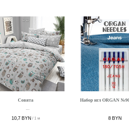
Совята
Набор игл ORGAN №90
Ширина 220 см
10,7
BYN
8
BYN
/
1 м