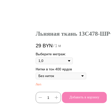
Льняная ткань 13С478-ШР
29
BYN
/
1 м
Выберите метраж:
Нитки в тон 400 ярдов
/len
Добавить в корзину