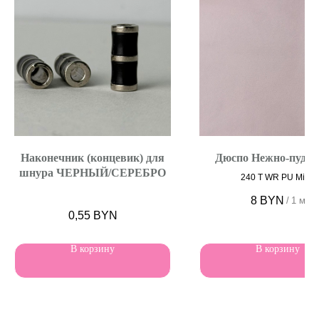
Наконечник (концевик) для
Дюспо Нежно-пудр
шнура ЧЕРНЫЙ/СЕРЕБРО
240 T WR PU Milky
8
BYN
/
1 м
0,55
BYN
В корзину
В корзину