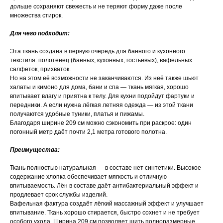
дольше сохраняют свежесть и не теряют форму даже после
множества стирок.
Для чего подходит:
Эта ткань создана в первую очередь для банного и кухонного
текстиля: полотенец (банных, кухонных, гостьевых), вафельных
салфеток, прихваток.
Но на этом её возможности не заканчиваются. Из неё также шьют
халаты и кимоно для дома, бани и спа — ткань мягкая, хорошо
впитывает влагу и приятна к телу. Для кухни подойдут фартуки и
передники. А если нужна лёгкая летняя одежда — из этой ткани
получаются удобные туники, платья и пижамы.
Благодаря ширине 209 см можно сэкономить при раскрое: один
погонный метр даёт почти 2,1 метра готового полотна.
Преимущества:
Ткань полностью натуральная — в составе нет синтетики. Высокое
содержание хлопка обеспечивает мягкость и отличную
впитываемость. Лён в составе даёт антибактериальный эффект и
продлевает срок службы изделий.
Вафельная фактура создаёт лёгкий массажный эффект и улучшает
впитывание. Ткань хорошо стирается, быстро сохнет и не требует
особого ухода. Ширина 209 см позволяет шить полноразмерные