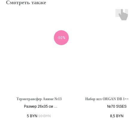
Смотреть также
-50%
Термотрансфер Аниме №13
Набор игл ORGAN DB 1++ 70\
Размер 26х35 см
№70 S\SES
5
BYN
10
BYN
8,5
BYN
В корзину
В корзину