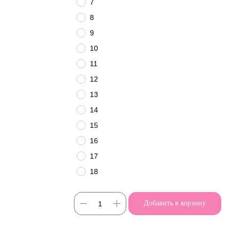
7
8
9
10
11
12
13
14
15
16
17
18
Добавить в корзину