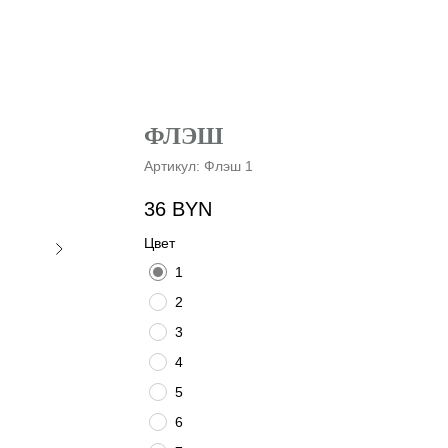
ФЛЭШ
Артикул:
Флэш 1
36
BYN
Цвет
1
2
3
4
5
6