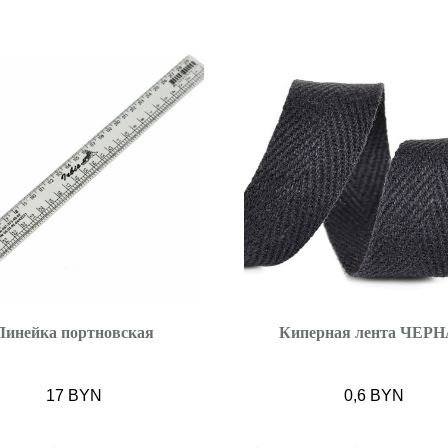
Линейка портновская
Киперная лента ЧЕР
17
BYN
0,6
BYN