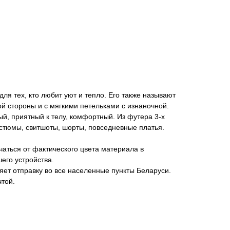
ля тех, кто любит уют и тепло. Его также называют
ой стороны и с мягкими петельками с изнаночной.
ый, приятный к телу, комфортный. Из футера 3-х
стюмы, свитшоты, шорты, повседневные платья.
аться от фактического цвета материала в
его устройства.
яет отправку во все населенные пункты Беларуси.
чтой.