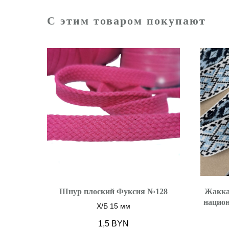
С этим товаром покупают
Шнур плоский Фуксия №128
Жакка
национ
Х/Б 15 мм
1,5
BYN