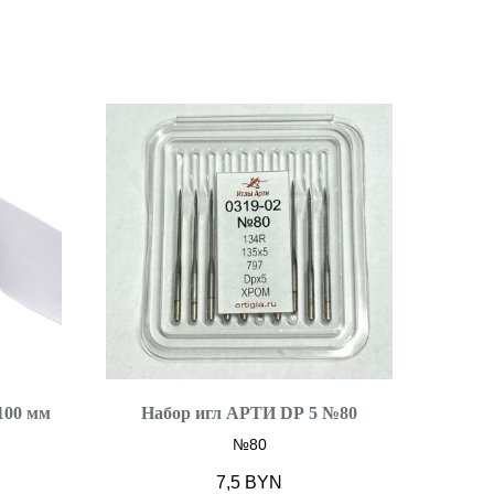
100 мм
Набор игл АРТИ DP 5 №80
№80
7,5
BYN