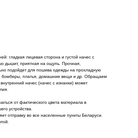
ей: гладкая лицевая сторона и густой начес с
ошо дышит, приятная на ощупь. Прочная,
льно подойдет для пошива одежды на прохладную
и, бомберы, платья, домашние вещи и др. Обращаем
, внутренний начес (начес с изнанки) может
лия.
аться от фактического цвета материала в
его устройства.
яет отправку во все населенные пункты Беларуси.
чтой.