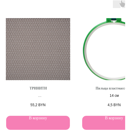
ТРИНИТИ
Пяльца пластмассовы
14 см
Вид ткани Жаккард
55,2
BYN
4,5
BYN
В корзину
В корзину