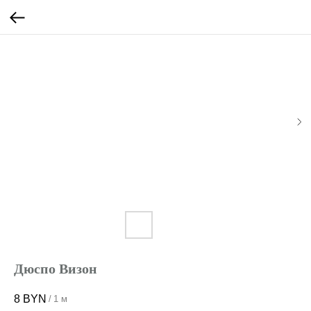
Дюспо Визон
8
BYN
/
1 м