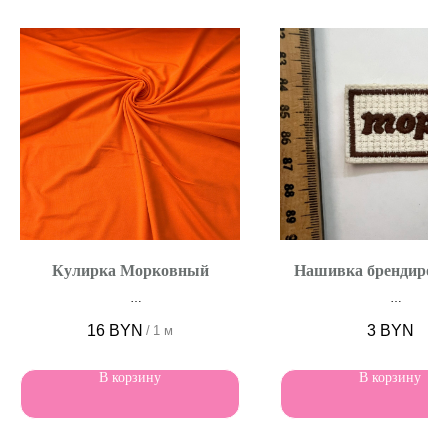
Кулирка Морковный
Нашивка брендиров
Ширина 180 см
Плотная N 1
16
BYN
3
BYN
/
1 м
В корзину
В корзину