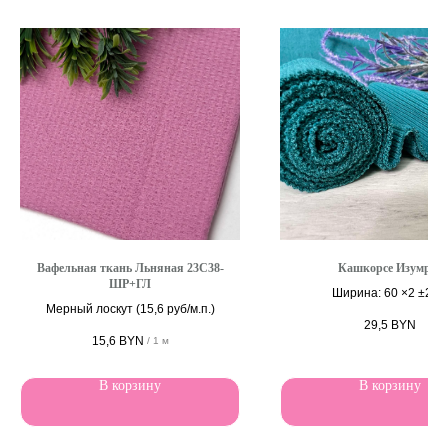
Вафельная ткань Льняная 23С38-
Кашкорсе Изумруд
ШР+ГЛ
Ширина: 60 ×2 ±2 с
Мерный лоскут (15,6 руб/м.п.)
29,5
BYN
15,6
BYN
/
1 м
В корзину
В корзину