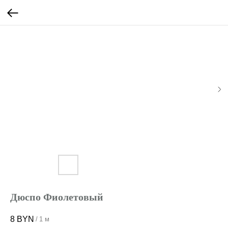
Дюспо Фиолетовый
8
BYN
/
1 м