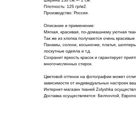
Ширина 150 см.+- 2 см.
Плотность: 125 гр/м2.
Производство: Россия.
Описание и применение:
Мягкая, красивая, по-домашнему уютная ткан
Так же из хлопка получаются очень красивые
Панамы, солохи, косыночки, платья, шопперы,
лоскутные одеяла и т.д.
Сохранит яркость красок и гарантирует прия
многочисленных стирок.
Цветовой оттенок на фотографии может отлич
зависимости от индивидуальных настроек ваш
Интернет-магазин тканей Zolyshka осуществл
Доставка осуществляется: Белпочтой, Европо