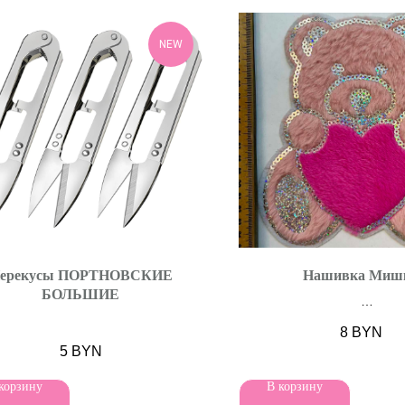
NEW
ерекусы ПОРТНОВСКИЕ
Нашивка Миш
БОЛЬШИЕ
Плотная N 3
8
BYN
5
BYN
корзину
В корзину