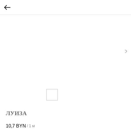
ЛУИЗА
10,7
BYN
/
1 м