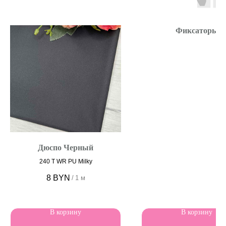
Фиксаторы
Дюспо Черный
240 T WR PU Milky
8
BYN
/
1 м
В корзину
В корзину