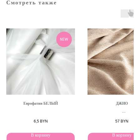
Смотреть также
NEW
Еврофатин БЕЛЫЙ
ДЖИО
Вид ткани Шенилл
6,5
BYN
57
BYN
В корзину
В корзину