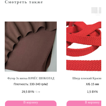
Смотреть также
Футер 3х нитка НАЧЁС ШОКОЛАД
Шнур плоский Красный 
Плотность: 330-340 гр/м2
Х/Б 15 мм
29,5
BYN
1,5
BYN
/
1 м
В корзину
В корзину