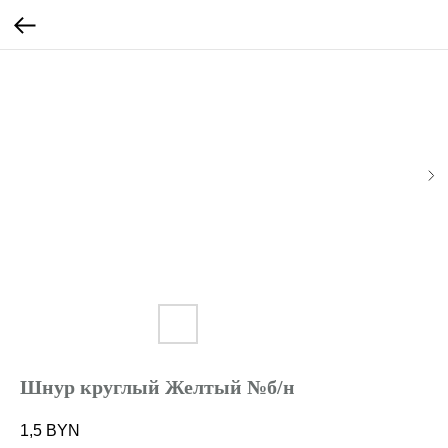
Шнур круглый Желтый №б/н
1,5
BYN