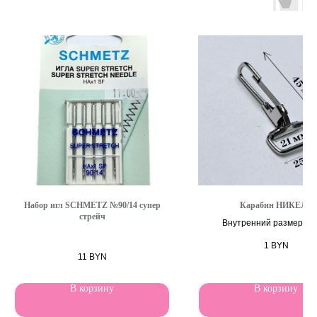
Набор игл SCHMETZ №90/14 супер
Карабин НИКЕЛЬ
стрейч
Внутренний размер: 21
1
BYN
11
BYN
В корзину
В корзину