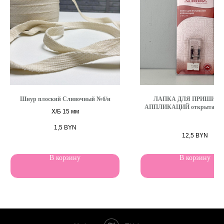
Шнур плоский Сливочный №б/н
ЛАПКА ДЛЯ ПРИШИВ
АППЛИКАЦИЙ открытая "A
Х/Б 15 мм
1,5
BYN
12,5
BYN
В корзину
В корзину